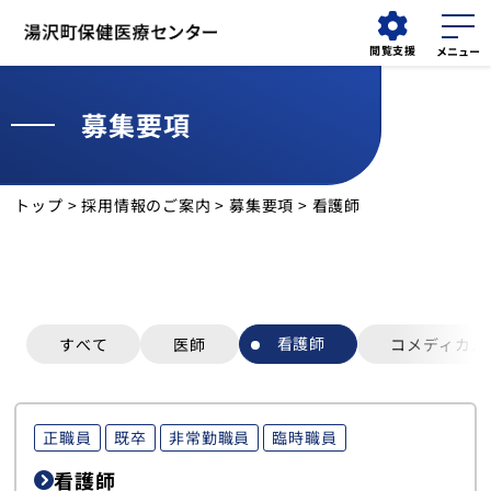
閲覧支援
募集要項
外来
検索する
介護医療院
担当医表
トップ
>
採用情報のご案内
>
募集要項
> 看護師
外来受診
入院・面会
看護師
診療科
すべて
医師
コメディカル
診療部門
正職員
既卒
非常勤職員
臨時職員
健診・人間ドック
看護師