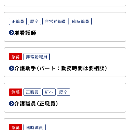
病児・病後児保育室
正職員
既卒
非常勤職員
臨時職員
湯沢介護医療院ゆきざくら
准看護師
当院について
採用情報
急募
非常勤職員
介護助手（パート：勤務時間は要相談）
お問い合わせ
急募
正職員
新卒
既卒
トップ
介護職員（正職員）
急募
臨時職員