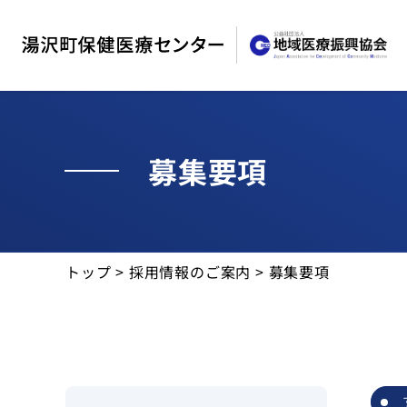
募集要項
外来受診
トップ
>
採用情報のご案内
> 募集要項
入院・面会
診療科
診療部門