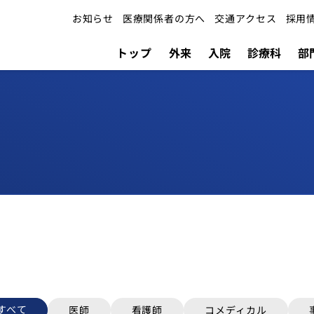
お知らせ
医療関係者の方へ
交通アクセス
採用
トップ
外来
入院
診療科
部
外来
検索する
介護医療院
担当医表
すべて
医師
看護師
コメディカル