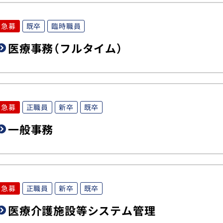
急募
既卒
臨時職員
医療事務（フルタイム）
急募
正職員
新卒
既卒
一般事務
急募
正職員
新卒
既卒
医療介護施設等システム管理