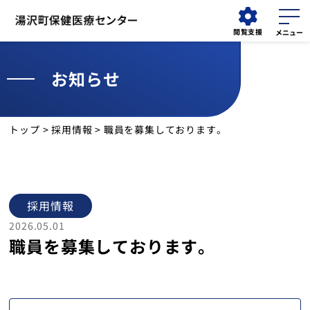
閲覧支援
お知らせ
外来
検索する
介護医療院
担当医表
トップ
>
採用情報
> 職員を募集しております。
外来受診
入院・面会
採用情報
診療科
2026.05.01
職員を募集しております。
診療部門
健診・人間ドック